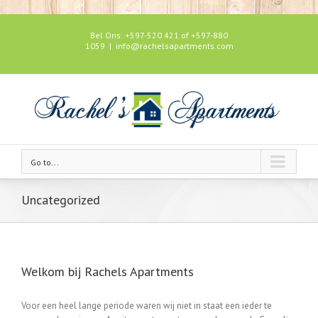
e
sıcak sohbet
rokettube
iş fikirleri
Bel Ons: +597-520 421 of +597-880
1059
|
info@rachelsapartments.com
Go to...
Uncategorized
Welkom bij Rachels Apartments
Voor een heel lange periode waren wij niet in staat een ieder te