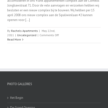
accomoderen in ons 4 unit appartementen complex aan de Cornelis
Jongbawstraat 71. Door de vele aanvragen en verzoeken hebben wij
besloten er een nieuw complex bij te bouwen. Wij hebben per 15
april 2008 ons nieuw complex aan de Sipaliwinilaan #2 kunnen
openen voor [...]
By
Rachels Apartments
|
May 22nd,
on
2011
|
Uncategorized
|
Comments Off
Welkom
Read More
bij
Rachels
Apartments
PHOTO GALLERIES
Het Begin
De Grand Opening