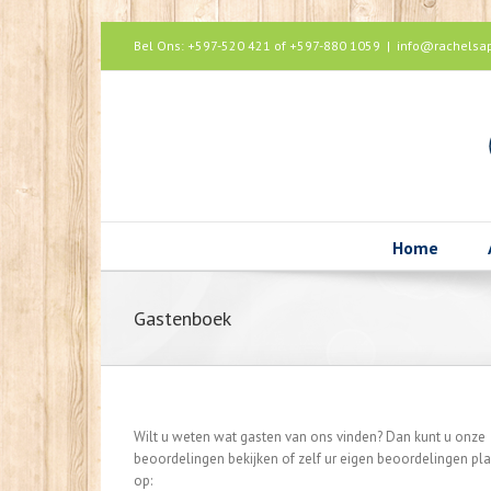
sıcak sohbet
rokettube
iş fikirleri
Bel Ons: +597-520 421 of +597-880 1059
|
info@rachelsa
Home
Gastenboek
Wilt u weten wat gasten van ons vinden? Dan kunt u onze
beoordelingen bekijken of zelf ur eigen beoordelingen pl
op: