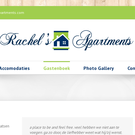
partments.com
Accomodaties
Gastenboek
Photo Gallery
Con
aatsen
a place to be and feel free. veel hebben we niet aan te
Perfect onderkomen – zeer klantgericht – vriendelijk –
voegen. ga zo door, de liefhebber weet wat hij/zij wenst.
meedenkend – behulpzaam. Tussentijds wordt ook prima